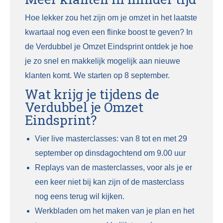
was:
is:
€297,00.
€197,00.
Hoe lekker zou het zijn om je omzet in het laatste
kwartaal nog even een flinke boost te geven? In
de Verdubbel je Omzet Eindsprint ontdek je hoe
je zo snel en makkelijk mogelijk aan nieuwe
klanten komt. We starten op 8 september.
Wat krijg je tijdens de
Verdubbel je Omzet
Eindsprint?
Vier live masterclasses: van 8 tot en met 29
september op dinsdagochtend om 9.00 uur
Replays van de masterclasses, voor als je er
een keer niet bij kan zijn of de masterclass
nog eens terug wil kijken.
Werkbladen om het maken van je plan en het