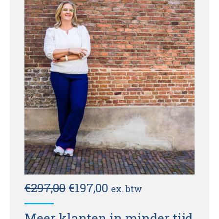
Oorspronkelijke
Huidige
€
297,00
€
197,00
ex. btw
prijs
prijs
Meer klanten in minder tijd